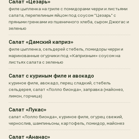
Салат «Цезарь»
филе цыпленка на гриле с помидорами черри и листьями
салата, перепелиным яйцом под соусом "Цезарь" с
пряными гренками из пшеничного хлеба, сыром Джюгас и
зеленью
Салат «Дамский каприз»
филе цыпленка, сельдерей стебель, помидоры черри и
маринованные огурчики под «Капризным» соусом на
листьях салата с зеленью
Салат с куриным филе и авокадо
куриное филе, авокадо, перец сладкий, стебель
сельдерея, салат «Лолло бионда», заправка (майонез,
лимон, горчица)
Салат «Лукас»
салат «Лолло бионда», куриное филе, огурец свежий,
чернослив, шампиньоны, картофель, помидор, майонез
Салат «Ананас»