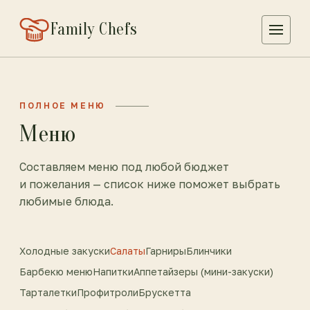
Family Chefs
ПОЛНОЕ МЕНЮ
Меню
Составляем меню под любой бюджет
и пожелания — список ниже поможет выбрать
любимые блюда.
Холодные закуски
Салаты
Гарниры
Блинчики
Барбекю меню
Напитки
Аппетайзеры (мини-закуски)
Тарталетки
Профитроли
Брускетта