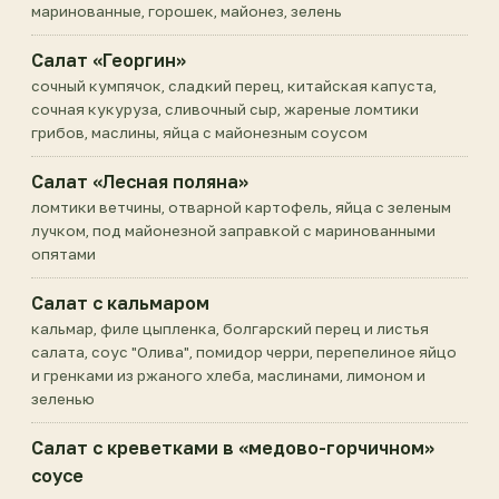
маринованные, горошек, майонез, зелень
Салат «Георгин»
сочный кумпячок, сладкий перец, китайская капуста,
сочная кукуруза, сливочный сыр, жареные ломтики
грибов, маслины, яйца с майонезным соусом
Салат «Лесная поляна»
ломтики ветчины, отварной картофель, яйца с зеленым
лучком, под майонезной заправкой с маринованными
опятами
Салат с кальмаром
кальмар, филе цыпленка, болгарский перец и листья
салата, соус "Олива", помидор черри, перепелиное яйцо
и гренками из ржаного хлеба, маслинами, лимоном и
зеленью
Салат с креветками в «медово-горчичном»
соусе