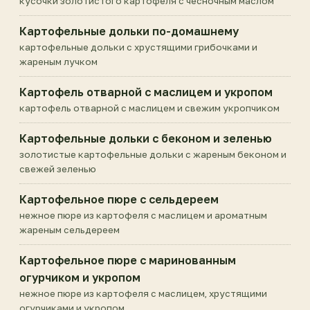
кусочки золотистого картофеля с чесночным маслом
Картофельные дольки по-домашнему
картофельные дольки с хрустящими грибочками и
жареным лучком
Картофель отварной с маслицем и укропом
картофель отварной с маслицем и свежим укропчиком
Картофельные дольки с беконом и зеленью
золотистые картофельные дольки с жареным беконом и
свежей зеленью
Картофельное пюре с сельдереем
нежное пюре из картофеля с маслицем и ароматным
жареным сельдереем
Картофельное пюре с маринованным
огурчиком и укропом
нежное пюре из картофеля с маслицем, хрустящими
огурчиками и укропом