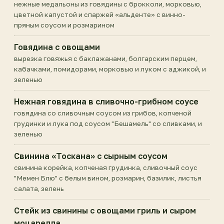
нежные медальоны из говядины с брокколи, морковью,
цветной капустой и спаржей «альденте» с винно-
пряным соусом и розмарином
Говядина с овощами
вырезка говяжья с баклажанами, болгарским перцем,
кабачками, помидорами, морковью и луком с аджикой, и
зеленью
Нежная говядина в сливочно-грибном соусе
говядина со сливочным соусом из грибов, копченой
грудинки и лука под соусом "Бешамель" со сливками, и
зеленью
Свинина «Тоскана» с сырным соусом
свинина корейка, копченая грудинка, сливочный соус
"Мемен Блю" с белым вином, розмарин, базилик, листья
салата, зелень
Стейк из свинины с овощами гриль и сыром
моцарелла