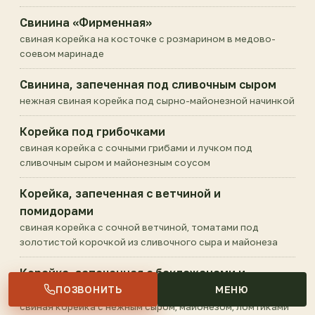
Свинина «Фирменная»
свиная корейка на косточке с розмарином в медово-
соевом маринаде
Свинина, запеченная под сливочным сыром
нежная свиная корейка под сырно-майонезной начинкой
Корейка под грибочками
свиная корейка с сочными грибами и лучком под
сливочным сыром и майонезным соусом
Корейка, запеченная с ветчиной и
помидорами
свиная корейка с сочной ветчиной, томатами под
золотистой корочкой из сливочного сыра и майонеза
Корейка, запеченная с баклажанами и
ПОЗВОНИТЬ
МЕНЮ
помидором
свиная корейка с нежным сыром, майонезом, ломтиками