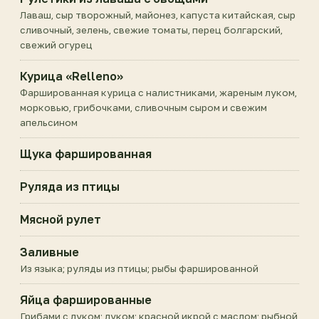
Лаваш, сыр творожный, майонез, капуста китайская, сыр
сливочный, зелень, свежие томаты, перец болгарский,
свежий огурец
Курица «Relleno»
Фаршированная курица с налистниками, жареным луком,
морковью, грибочками, сливочным сыром и свежим
апельсином
Щука фаршированная
Руляда из птицы
Мясной рулет
Заливные
Из языка; руляды из птицы; рыбы фаршированной
Яйца фаршированные
Грибами с луком; луком; красной икрой с маслом; рыбной