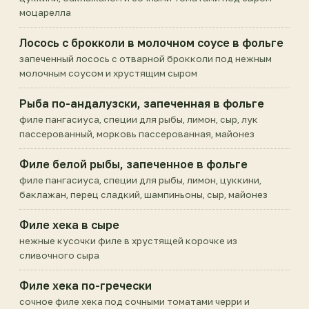
моцарелла
Лосось с брокколи в молочном соусе в фольге
запеченный лосось с отварной брокколи под нежным
молочным соусом и хрустящим сыром
Рыба по-андалузски, запеченная в фольге
филе пангасиуса, специи для рыбы, лимон, сыр, лук
пассерованный, морковь пассерованная, майонез
Филе белой рыбы, запеченное в фольге
филе пангасиуса, специи для рыбы, лимон, цуккини,
баклажан, перец сладкий, шампиньоны, сыр, майонез
Филе хека в сыре
нежные кусочки филе в хрустящей корочке из
сливочного сыра
Филе хека по-гречески
сочное филе хека под сочными томатами черри и