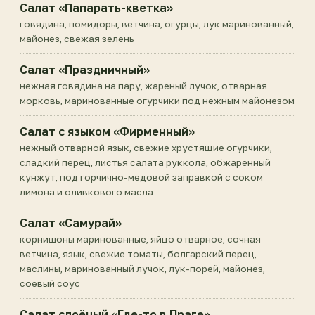
Салат «Папарать-кветка»
говядина, помидоры, ветчина, огурцы, лук маринованный,
майонез, свежая зелень
Салат «Праздничный»
нежная говядина на пару, жареный лучок, отварная
морковь, маринованные огурчики под нежным майонезом
Салат с языком «Фирменный»
нежный отварной язык, свежие хрустящие огурчики,
сладкий перец, листья салата руккола, обжаренный
кунжут, под горчично-медовой заправкой с соком
лимона и оливкового масла
Салат «Самурай»
корнишоны маринованные, яйцо отварное, сочная
ветчина, язык, свежие томаты, болгарский перец,
маслины, маринованный лучок, лук-порей, майонез,
соевый соус
Салат слоёный «Где-то в Праге»