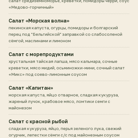
салат средиземноморье, креветки, помидоры черри, соус
«Медово-горчичный»
Салат «Морская волна»
пекинская капуста, огурцы, помидоры и болгарский
перец под "Бельгийской" заправкой со слабосоленой
сёмгой, маслинами и лимоном
Салат с морепродуктами
хрустальная тайская лапша, мясо кальмара, сочные
креветки, мясо мидий, осьминожки-мини, сочный салат
«Микс» под соево-лимонным соусом
Салат «Капитан»
морская капуста, яйцо отварное, сладкая кукуруза,
жареный лучок, крабовое мясо, ломтики семги с
майонезом
Салат с красной рыбой
сладкая кукуруза, яйцо, перья зеленого лука, свежий
огурчик, лепестки сёмги с/с под майонезным соусом