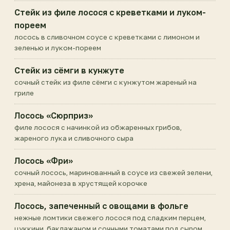
Стейк из филе лосося с креветками и луком-
пореем
лосось в сливочном соусе с креветками с лимоном и
зеленью и луком-пореем
Стейк из сёмги в кунжуте
сочный стейк из филе сёмги с кунжутом жареный на
гриле
Лосось «Сюрприз»
филе лосося с начинкой из обжаренных грибов,
жареного лука и сливочного сыра
Лосось «Фри»
сочный лосось, маринованный в соусе из свежей зелени,
хрена, майонеза в хрустящей корочке
Лосось, запеченный с овощами в фольге
нежные ломтики свежего лосося под сладким перцем,
цуккини, баклажаном и сочными томатами под сыром